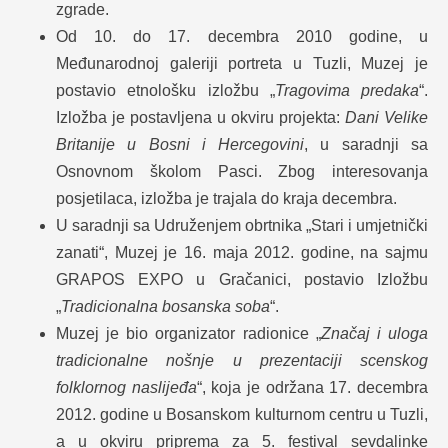
zgrade.
Od 10. do 17. decembra 2010 godine, u
Međunarodnoj galeriji portreta u Tuzli, Muzej je
postavio etnološku izložbu „
Tragovima predaka
“.
Izložba je postavljena u okviru projekta:
Dani Velike
Britanije u Bosni i Hercegovini
, u saradnji sa
Osnovnom školom Pasci. Zbog interesovanja
posjetilaca, izložba je trajala do kraja decembra.
U saradnji sa Udruženjem obrtnika „Stari i umjetnički
zanati“, Muzej je 16. maja 2012. godine, na sajmu
GRAPOS EXPO u Gračanici, postavio Izložbu
„
Tradicionalna bosanska soba
“.
Muzej je bio organizator radionice „
Značaj i uloga
tradicionalne nošnje u prezentaciji scenskog
folklornog naslijeđa
“, koja je održana 17. decembra
2012. godine u Bosanskom kulturnom centru u Tuzli,
a u okviru priprema za 5. festival sevdalinke