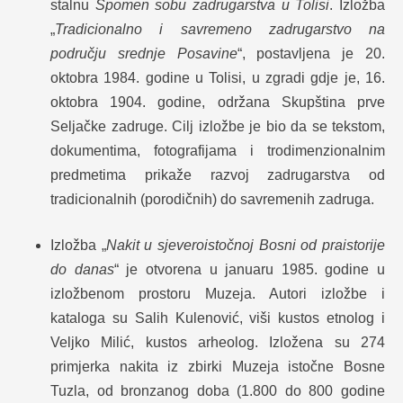
stalnu
Spomen sobu zadrugarstva u Tolisi
. Izložba
„
Tradicionalno i savremeno zadrugarstvo na
području srednje Posavine
“, postavljena je 20.
oktobra 1984. godine u Tolisi, u zgradi gdje je, 16.
oktobra 1904. godine, održana Skupština prve
Seljačke zadruge. Cilj izložbe je bio da se tekstom,
dokumentima, fotografijama i trodimenzionalnim
predmetima prikaže razvoj zadrugarstva od
tradicionalnih (porodičnih) do savremenih zadruga.
Izložba „
Nakit u sjeveroistočnoj Bosni od praistorije
do danas
“ je otvorena u januaru 1985. godine u
izložbenom prostoru Muzeja. Autori izložbe i
kataloga su Salih Kulenović, viši kustos etnolog i
Veljko Milić, kustos arheolog. Izložena su 274
primjerka nakita iz zbirki Muzeja istočne Bosne
Tuzla, od bronzanog doba (1.800 do 800 godine