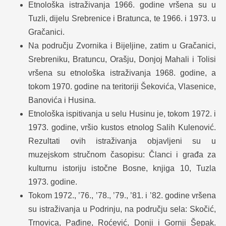
Etnološka istraživanja 1966. godine vršena su u
Tuzli, dijelu Srebrenice i Bratunca, te 1966. i 1973. u
Gračanici.
Na području Zvornika i Bijeljine, zatim u Gračanici,
Srebreniku, Bratuncu, Orašju, Donjoj Mahali i Tolisi
vršena su etnološka istraživanja 1968. godine, a
tokom 1970. godine na teritoriji Šekovića, Vlasenice,
Banovića i Husina.
Etnološka ispitivanja u selu Husinu je, tokom 1972. i
1973. godine, vršio kustos etnolog Salih Kulenović.
Rezultati ovih istraživanja objavljeni su u
muzejskom stručnom časopisu: Članci i građa za
kulturnu istoriju istočne Bosne, knjiga 10, Tuzla
1973. godine.
Tokom 1972., ’76., ’78., ’79., ’81. i ’82. godine vršena
su istraživanja u Podrinju, na području sela: Skočić,
Trnovica, Pađine, Roćević, Donji i Gornji Šepak.