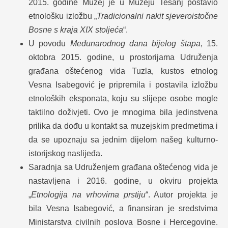
2015. godine Muzej je u Muzeju Tešanj postavio
etnološku izložbu „
Tradicionalni nakit sjeveroistočne
Bosne s kraja XIX stoljeća
“.
U povodu
Međunarodnog dana bijelog štapa
, 15.
oktobra 2015. godine, u prostorijama Udruženja
građana oštećenog vida Tuzla, kustos etnolog
Vesna Isabegović je pripremila i postavila izložbu
etnoloških eksponata, koju su slijepe osobe mogle
taktilno doživjeti. Ovo je mnogima bila jedinstvena
prilika da dođu u kontakt sa muzejskim predmetima i
da se upoznaju sa jednim dijelom našeg kulturno-
istorijskog naslijeđa.
Saradnja sa Udruženjem građana oštećenog vida je
nastavljena i 2016. godine, u okviru projekta
„
Etnologija na vrhovima prstiju
“. Autor projekta je
bila Vesna Isabegović, a finansiran je sredstvima
Ministarstva civilnih poslova Bosne i Hercegovine.