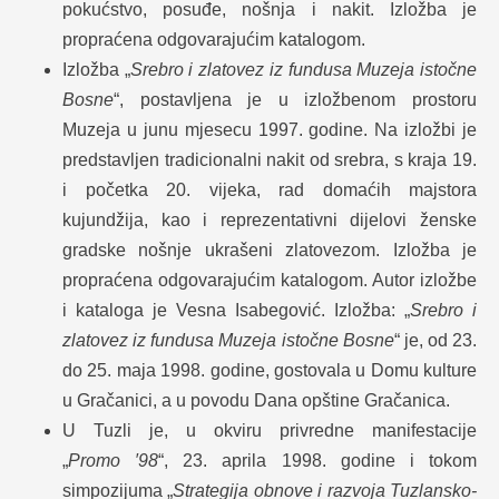
pokućstvo, posuđe, nošnja i nakit. Izložba je
propraćena odgovarajućim katalogom.
Izložba „
Srebro i zlatovez iz fundusa Muzeja istočne
Bosne
“, postavljena je u izložbenom prostoru
Muzeja u junu mjesecu 1997. godine. Na izložbi je
predstavljen tradicionalni nakit od srebra, s kraja 19.
i početka 20. vijeka, rad domaćih majstora
kujundžija, kao i reprezentativni dijelovi ženske
gradske nošnje ukrašeni zlatovezom. Izložba je
propraćena odgovarajućim katalogom. Autor izložbe
i kataloga je Vesna Isabegović. Izložba: „
Srebro i
zlatovez iz fundusa Muzeja istočne Bosne
“ je, od 23.
do 25. maja 1998. godine, gostovala u Domu kulture
u Gračanici, a u povodu Dana opštine Gračanica.
U Tuzli je, u okviru privredne manifestacije
„
Promo
′
98
“, 23. aprila 1998. godine i tokom
simpozijuma „
Strategija obnove i razvoja Tuzlansko-