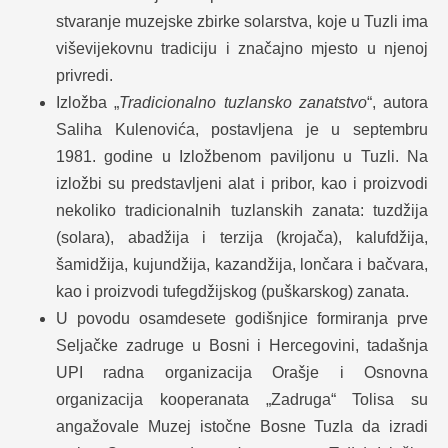
stvaranje muzejske zbirke solarstva, koje u Tuzli ima
viševijekovnu tradiciju i značajno mjesto u njenoj
privredi.
Izložba „
Tradicionalno tuzlansko zanatstvo
“, autora
Saliha Kulenovića, postavljena je u septembru
1981. godine u Izložbenom paviljonu u Tuzli. Na
izložbi su predstavljeni alat i pribor, kao i proizvodi
nekoliko tradicionalnih tuzlanskih zanata: tuzdžija
(solara), abadžija i terzija (krojača), kalufdžija,
šamidžija, kujundžija, kazandžija, lončara i bačvara,
kao i proizvodi tufegdžijskog (puškarskog) zanata.
U povodu osamdesete godišnjice formiranja prve
Seljačke zadruge u Bosni i Hercegovini, tadašnja
UPI radna organizacija Orašje i Osnovna
organizacija kooperanata „Zadruga“ Tolisa su
angažovale Muzej istočne Bosne Tuzla da izradi