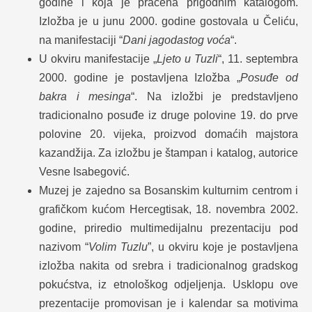
godine i koja je praćena prigodnim katalogom.
Izložba je u junu 2000. godine gostovala u Čeliću,
na manifestaciji “
Dani jagodastog voća
“.
U okviru manifestacije „
Ljeto u Tuzli
“, 11. septembra
2000. godine je postavljena Izložba „
Posuđe od
bakra i mesinga
“. Na izložbi je predstavljeno
tradicionalno posuđe iz druge polovine 19. do prve
polovine 20. vijeka, proizvod domaćih majstora
kazandžija. Za izložbu je štampan i katalog, autorice
Vesne Isabegović.
Muzej je zajedno sa Bosanskim kulturnim centrom i
grafičkom kućom Hercegtisak, 18. novembra 2002.
godine, priredio multimedijalnu prezentaciju pod
nazivom “
Volim Tuzlu
”, u okviru koje je postavljena
izložba nakita od srebra i tradicionalnog gradskog
pokućstva, iz etnološkog odjeljenja. Usklopu ove
prezentacije promovisan je i kalendar sa motivima