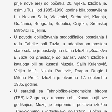
prije nove ere) do početka 20. vijeka. Izložba je,
osim u Tuzli, od 1985.-1990. godine bila postavljena
i u Novom Sadu, Vlasenici, Srebrenici, Kladnju,
Gračanici, Beogradu, Subotici, Osijeku, Sremskoj
Mitrovici i Bijeljini.
U povodu obilježavanja stogodišnjice postojanja i
rada Fabrike soli Tuzla, u adaptiranom prostoru
stare solane je postavljena stalna Izložba „
Solarstvo
u Tuzli od praistorije do danas
“. Autori izložbe i
kataloga bili su kustosi Muzeja: Salih Kulenović,
Veljko Milić, Nikola Panjević, Dragan Dragić i
Milena Protić. Izložba je otvorena 17. septembra
1985. godine.
U saradnji sa Tehnološko-ekonomskim biroom
(TEB) iz Zagreba, a u povodu obilježavanja njihove
godišnjice, Muzej je pripremio i postavio izložbu
„
Tradicionalno i industrijsko solarstvo
“. Izložba je