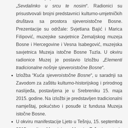
„
Sevdalinko u srcu te nosim
“. Radionici su
prisustvovali brojni predstavnici kulturno-umjetničkih
društava sa prostora sjeveroistočne Bosne.
Prezentacije su održale: Svjetlana Bajić i Marica
Filipović, muzejske savjetnice Zemaljskog muzeja
Bosne i Hercegovine i Vesna Isabegović, muzejska
savjetnica Muzeja istočne Bosne Tuzla. U okviru
radionice Muzej je postavio Izložbu „
Elementi
tradicionalne nošnje sjeveroistočne Bosne
“.
Izložba “
Kuća sjeveroistočne Bosne
“, u saradnji sa
Zavodom za zaštitu kulturno-historijskog i prirodnog
naslijeđa, postavljena je u Srebreniku 15. maja
2015. godine. Na izložbi je predstavljen tradicionalni
namještaj, pokućstvo i posuđe iz fundusa Muzeja
istočne Bosne.
U okviru manifestacije Ljeto u Tešnju, 15. septembra