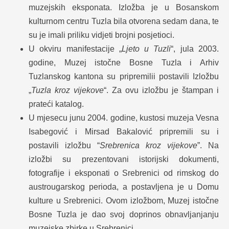
muzejskih eksponata. Izložba je u Bosanskom
kulturnom centru Tuzla bila otvorena sedam dana, te
su je imali priliku vidjeti brojni posjetioci.
U okviru manifestacije „
Ljeto u Tuzli
“, jula 2003.
godine, Muzej istočne Bosne Tuzla i Arhiv
Tuzlanskog kantona su pripremilii postavili Izložbu
„
Tuzla kroz vijekove
“. Za ovu izložbu je štampan i
prateći katalog.
U mjesecu junu 2004. godine, kustosi muzeja Vesna
Isabegović i Mirsad Bakalović pripremili su i
postavili izložbu “
Srebrenica kroz vijekove
”. Na
izložbi su prezentovani istorijski dokumenti,
fotografije i eksponati o Srebrenici od rimskog do
austrougarskog perioda, a postavljena je u Domu
kulture u Srebrenici. Ovom izložbom, Muzej istočne
Bosne Tuzla je dao svoj doprinos obnavljanjanju
muzejske zbirke u Srebrenici.