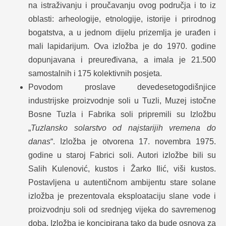
na istraživanju i proučavanju ovog područja i to iz
oblasti: arheologije, etnologije, istorije i prirodnog
bogatstva, a u jednom dijelu prizemlja je urađen i
mali lapidarijum. Ova izložba je do 1970. godine
dopunjavana i preuređivana, a imala je 21.500
samostalnih i 175 kolektivnih posjeta.
Povodom proslave devedesetogodišnjice
industrijske proizvodnje soli u Tuzli, Muzej istočne
Bosne Tuzla i Fabrika soli pripremili su Izložbu
„
Tuzlansko solarstvo od najstarijih vremena do
danas
“. Izložba je otvorena 17. novembra 1975.
godine u staroj Fabrici soli. Autori izložbe bili su
Salih Kulenović, kustos i Žarko Ilić, viši kustos.
Postavljena u autentičnom ambijentu stare solane
izložba je prezentovala eksploataciju slane vode i
proizvodnju soli od srednjeg vijeka do savremenog
doba. Izložba je koncipirana tako da bude osnova za