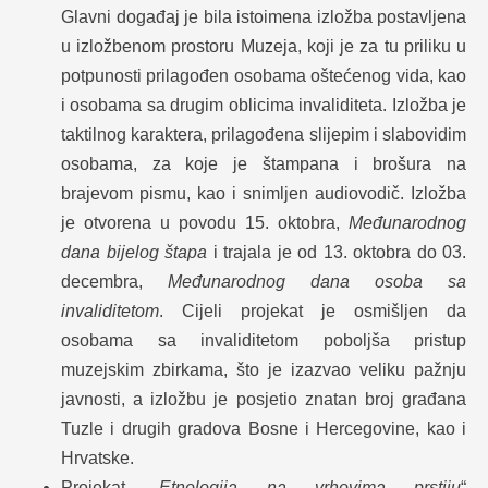
Glavni događaj je bila istoimena izložba postavljena
u izložbenom prostoru Muzeja, koji je za tu priliku u
potpunosti prilagođen osobama oštećenog vida, kao
i osobama sa drugim oblicima invaliditeta. Izložba je
taktilnog karaktera, prilagođena slijepim i slabovidim
osobama, za koje je štampana i brošura na
brajevom pismu, kao i snimljen audiovodič. Izložba
je otvorena u povodu 15. oktobra,
Međunarodnog
dana bijelog štapa
i trajala je od 13. oktobra do 03.
decembra,
Međunarodnog dana osoba sa
invaliditetom
. Cijeli projekat je osmišljen da
osobama sa invaliditetom poboljša pristup
muzejskim zbirkama, što je izazvao veliku pažnju
javnosti, a izložbu je posjetio znatan broj građana
Tuzle i drugih gradova Bosne i Hercegovine, kao i
Hrvatske.
Projekat „
Etnologija na vrhovima prstiju
“