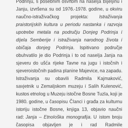
Podrinju, s posebnim osvrtom na naselja Bijeljinu i
Janju, izvršena su od 1976.-1978. godine, u okviru
naučno-istraživačkog projekta:
Istraživanja
praistorijskih kultura u periodu nastanka i razvoja
upotrebe metala na području Donjeg Podrinja i
dijela Semberije i istraživanja narodnog života i
običaja donjeg Podrinja
. Ispitivano područje
obuhvatilo je dio Podrinja i to od naselja Janja na
sjeveru do ušća rijeke Tavne na jugu i istočnih i
sjeveroistočnih padina planine Majevice, na zapadu.
Istraživanja su obavili Radmila Kajmaković,
savjetnik u Zemaljskom muzeju i Salih Kulenović,
kustos etnolog u Muzeju istočne Bosne Tuzla, koji je
1980. godine, u časopisu Članci i građa za kulturnu
istoriju istočne Bosne, knjiga 13, objavio naučni
rad:
Janja – Etnološka monografija
. U istom broju
časopisa objavljen je i rad Radmile