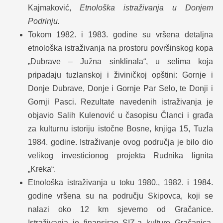
Kajmaković,
Etnološka istraživanja u Donjem
Podrinju.
Tokom 1982. i 1983. godine su vršena detaljna
etnološka istraživanja na prostoru površinskog kopa
„Dubrave – Južna sinklinala“, u selima koja
pripadaju tuzlanskoj i živiničkoj opštini: Gornje i
Donje Dubrave, Donje i Gornje Par Selo, te Donji i
Gornji Pasci. Rezultate navedenih istraživanja je
objavio Salih Kulenović u časopisu Članci i građa
za kulturnu istoriju istočne Bosne, knjiga 15, Tuzla
1984. godine. Istraživanje ovog područja je bilo dio
velikog investicionog projekta Rudnika lignita
„Kreka“.
Etnološka istraživanja u toku 1980., 1982. i 1984.
godine vršena su na području Skipovca, koji se
nalazi oko 12 km sjeverno od Gračanice.
Istraživanja je finansirao SIZ-a kulture Gračanica.