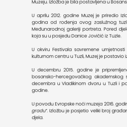
Muzeju. Izložba je bila postavljena u Bosan
U aprilu 2012. godine Muzej je priredio Izl
godina od rođenja ovog zaslužnog tuzlan
Međunarodnoj galeriji portreta. Pored djel
koja su u posjedu Danice Jovičić iz Tuzle.
U okviru Festivala savremene umjetnost
kulturnom centru u Tuzli, Muzej je postavio i
U decembru 2015. godine je pripremljena
bosansko-hercegovačkog akademskog slik
decembra u Vladikinom dvoru u Tuzli i pos
godine.
U povodu Evropske noći muzeja 2016. godine
gradu
”. Izložbu je posjetio veliki broj gr
djela.