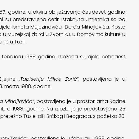
987. godine, u okviru obilježavanja četrdeset godina
i su predstavljena četiri istaknuta umjetnika sa po
 djela Ismeta Mujezinovića, Đorđa Mihajlovića, Koste
 u Muzejskoj zbirci u Zvorniku, u Domovima kulture u
ane u Tuzli.
u februaru 1988 godine. Izložena su djela četrnaest
eljine „
Tapiserije Milice Zorić
“, postavljena je u
3. marta 1988. godine.
a Mihajlovića
“, postavljena je u prostorijama Radne
bra 1988. godine. Na izložbi je je predstavljeno 25
pretežno Tuzle, ali i Brčkog i Beograda, s početka 20.
Derviševića
“, postavljena je u februaru 1989. godine.