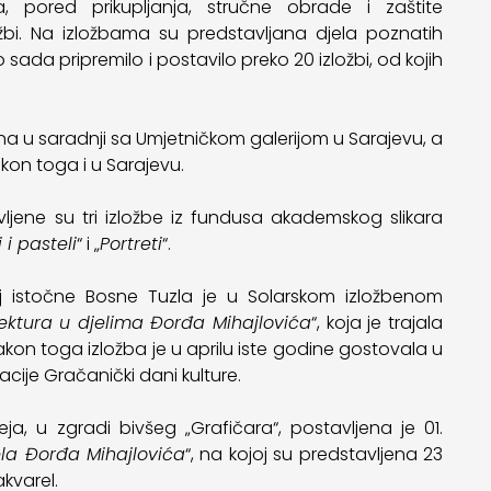
a, pored prikupljanja, stručne obrade i zaštite
ožbi. Na izložbama su predstavljana djela poznatih
o sada pripremilo i postavilo preko 20 izložbi, od kojih
na u saradnji sa Umjetničkom galerijom u Sarajevu, a
kon toga i u Sarajevu.
ljene su tri izložbe iz fundusa akademskog slikara
 i pasteli
“ i „
Portreti
“.
zej istočne Bosne Tuzla je u Solarskom izložbenom
tektura u djelima Đorđa Mihajlovića
“, koja je trajala
akon toga izložba je u aprilu iste godine gostovala u
cije Gračanički dani kulture.
, u zgradi bivšeg „Grafičara“, postavljena je 01.
ela Đorđa Mihajlovića
“, na kojoj su predstavljena 23
akvarel.