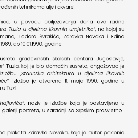
 rađenih tehnikama ulje i akvarel.
anica, u povodu obilježavanja dana ove radne
ara Tuzla u djelima likovnih umjetnika
“, na kojoj su
akmana, Todora Švrakića, Zdravka Novaka i Edina
.1989. do 10.01.1990. godine.
reta građevinskih školskih centara Jugoslavije,
r“ Tuzla, koji je bio domaćin susreta, angažovao je
izložbu „
Starinska arhitektura u djelima likovnih
uće
“. Izložba je otvorena 11. maja 1990. godine u
u Tuzli.
ihajlovića
“, naziv je izložbe koja je postavljena u
leriji portreta, u saradnji sa Srpskim prosvjetno-
žba plakata Zdravka Novaka, koje je autor poklonio