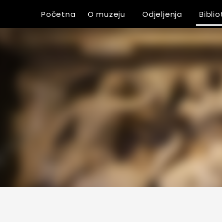
Početna
O muzeju
Odjeljenja
Bibli