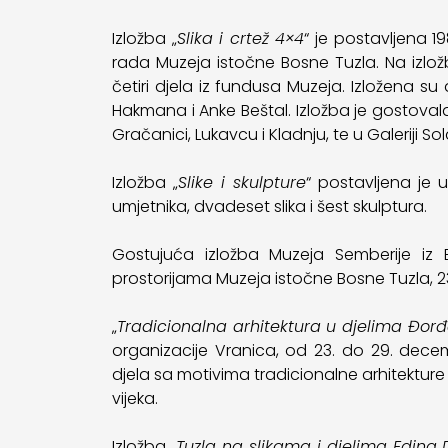
Izložba „
Slika i crtež 4×4
“ je postavljena 1
rada Muzeja istočne Bosne Tuzla. Na izložb
četiri djela iz fundusa Muzeja. Izložena su
Hakmana i Anke Beštal. Izložba je gostovala
Gračanici, Lukavcu i Kladnju, te u Galeriji Sol
Izložba „
Slike i skulpture
“ postavljena je 
umjetnika, dvadeset slika i šest skulptura.
Gostujuća izložba Muzeja Semberije iz Bij
prostorijama Muzeja istočne Bosne Tuzla, 2
„
Tradicionalna arhitektura u djelima Đorđ
organizacije Vranica, od 23. do 29. decem
djela sa motivima tradicionalne arhitekture 
vijeka.
Izložba „
Tuzla na slikama i djelima Edina 