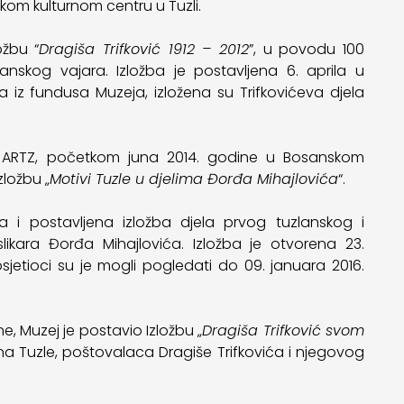
skom kulturnom centru u Tuzli.
ožbu “
Dragiša Trifković 1912 – 2012
”, u povodu 100
skog vajara. Izložba je postavljena 6. aprila u
a iz fundusa Muzeja, izložena su Trifkovićeva djela
i ARTZ, početkom juna 2014. godine u Bosanskom
zložbu „
Motivi Tuzle u djelima Đorđa Mihajlovića
“.
 i postavljena izložba djela prvog tuzlanskog i
ara Đorđa Mihajlovića. Izložba je otvorena 23.
jetioci su je mogli pogledati do 09. januara 2016.
, Muzej je postavio Izložbu „
Dragiša Trifković svom
ađana Tuzle, poštovalaca Dragiše Trifkovića i njegovog