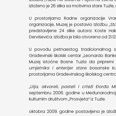
Izloženo je 26 slika sa motivima stare Tuzle,
U prostorijama Radne organizacije Vr
organizacije, Muzej je postavio Izložbu „
St
predstavljene 24 slike autora: Koste H
Derviševića. Izložba je bila otvorena od 21.12
U povodu petnaestog tradicionalnog sus
Građevinski školski centar „Leonardo Banke
Muzej istočne Bosne Tuzla da pripremi 
umjetnika i enterijer stare bosanske k
prostorijama Građevinskog školskog centra 
„
Ulja, akvareli, pasteli i crteži Đorđa M
septembru 2006. godine u Međunarodnoj ga
kulturnim društvom „Prosvjeta“ iz Tuzle.
oktobra 2009. godine postavljena je Izlo