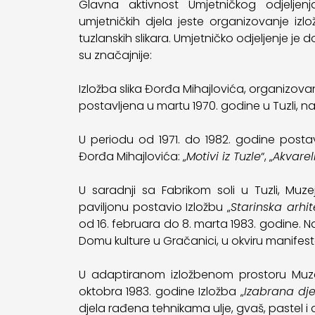
Glavna aktivnost Umjetničkog odjeljenj
umjetničkih djela jeste organizovanje izl
tuzlanskih slikara. Umjetničko odjeljenje je d
su značajnije:
Izložba slika Đorđa Mihajlovića, organizova
postavljena u martu 1970. godine u Tuzli, na
U periodu od 1971. do 1982. godine postav
Đorđa Mihajlovića: „
Motivi iz Tuzle
“, „
Akvareli
U saradnji sa Fabrikom soli u Tuzli, Mu
paviljonu postavio Izložbu „
Starinska arhi
od 16. februara do 8. marta 1983. godine. N
Domu kulture u Gračanici, u okviru manifesta
U adaptiranom izložbenom prostoru Muzeja
oktobra 1983. godine Izložba „
Izabrana dj
djela rađena tehnikama ulje, gvaš, pastel i 