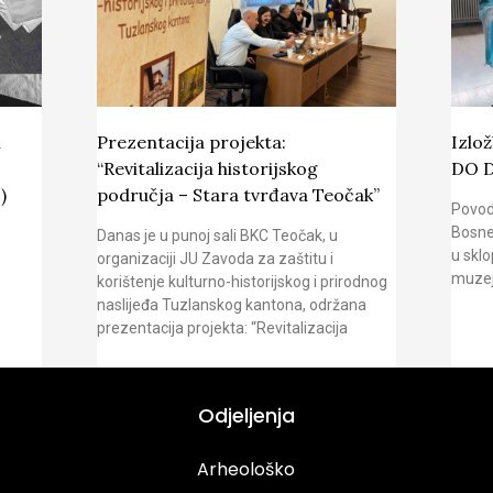
u
Prezentacija projekta:
Izlo
“Revitalizacija historijskog
DO 
)
područja – Stara tvrđava Teočak”
Povod
Bosne
Danas je u punoj sali BKC Teočak, u
u sklo
organizaciji JU Zavoda za zaštitu i
muzej
korištenje kulturno-historijskog i prirodnog
naslijeđa Tuzlanskog kantona, održana
prezentacija projekta: “Revitalizacija
Odjeljenja
Arheološko