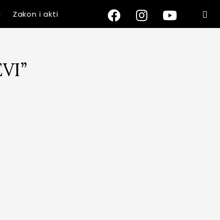
a
Zakon i akti
VI”