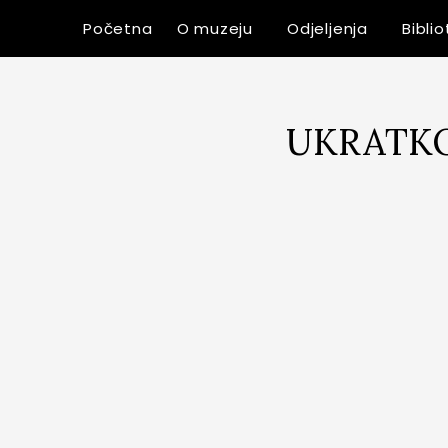
Početna
O muzeju
Odjeljenja
Bibli
UKRATKO