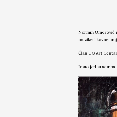
Nermin Omerović ro
muzike, likovne umj
Član UG Art Centar
Imao jednu samostaln