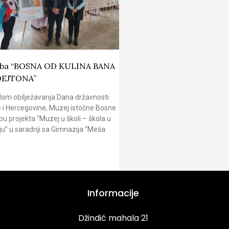
žba “BOSNA OD KULINA BANA
DEJTONA”
om obilježavanja Dana državnosti
 i Hercegovine, Muzej istočne Bosne
pu projekta “Muzej u školi – škola u
u” u saradnji sa Gimnazija “Meša
Informacije
Džindić mahala 21