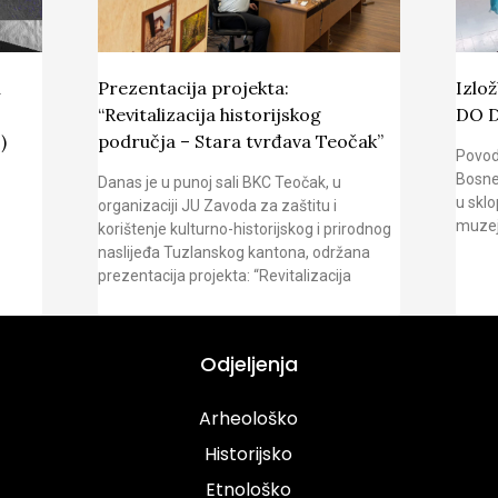
u
Prezentacija projekta:
Izlo
“Revitalizacija historijskog
DO 
)
područja – Stara tvrđava Teočak”
Povod
Bosne
Danas je u punoj sali BKC Teočak, u
u sklo
organizaciji JU Zavoda za zaštitu i
muzej
korištenje kulturno-historijskog i prirodnog
naslijeđa Tuzlanskog kantona, održana
prezentacija projekta: “Revitalizacija
Odjeljenja
Arheološko
Historijsko
Etnološko