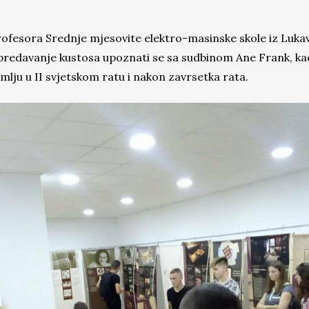
rofesora Srednje mjesovite elektro-masinske skole iz Lukav
predavanje kustosa upoznati se sa sudbinom Ane Frank, kao
lju u II svjetskom ratu i nakon zavrsetka rata.