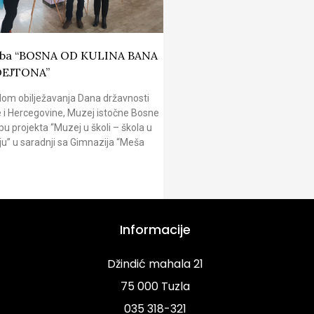
žba “BOSNA OD KULINA BANA
DEJTONA”
om obilježavanja Dana državnosti
 i Hercegovine, Muzej istočne Bosne
pu projekta “Muzej u školi – škola u
u” u saradnji sa Gimnazija “Meša
Informacije
Džindić mahala 21
75 000 Tuzla
035 318-321