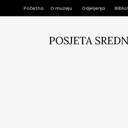
Početna
O muzeju
Odjeljenja
Bibli
POSJETA SREDN