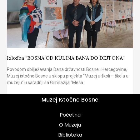
Izložba “BOSNA OD KULINA BANA DO DEJTONA”
Povodom obilježavanja Dana državnosti Bosne i Hercegovine,
Muzej istočne Bosne u sklopu projekta “Muzej u školi – škola u
muzeju” u saradnji sa Gimnazija “Meša
Muzej Istočne Bosne
Početna
O Muzeju
Biblioteka