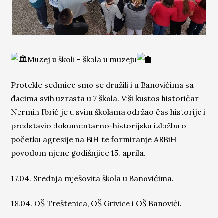
Muzej u školi – škola u muzeju
Protekle sedmice smo se družili i u Banovićima sa
đacima svih uzrasta u 7 škola. Viši kustos historičar
Nermin Ibrić je u svim školama održao čas historije i
predstavio dokumentarno-historijsku izložbu o
početku agresije na BiH te formiranje ARBiH
povodom njene godišnjice 15. aprila.
17.04. Srednja mješovita škola u Banovićima.
18.04. OŠ Treštenica, OŠ Grivice i OŠ Banovići.