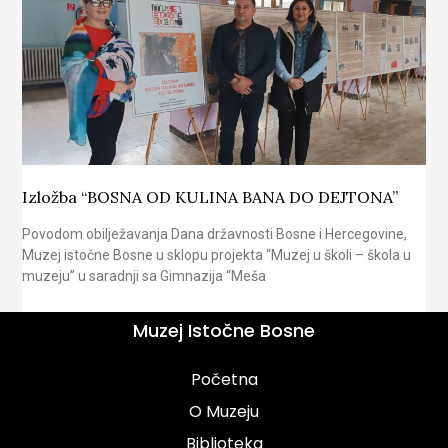
Izložba “BOSNA OD KULINA BANA DO DEJTONA”
Povodom obilježavanja Dana državnosti Bosne i Hercegovine,
Muzej istočne Bosne u sklopu projekta “Muzej u školi – škola u
muzeju” u saradnji sa Gimnazija “Meša
Muzej Istočne Bosne
Početna
O Muzeju
Biblioteka