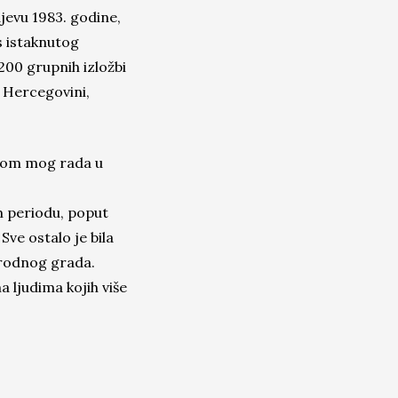
jevu 1983. godine,
s istaknutog
200 grupnih izložbi
i Hercegovini,
ekom mog rada u
m periodu, poput
Sve ostalo je bila
 rodnog grada.
 ljudima kojih više