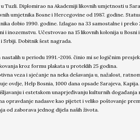
u Tuzli. Diplomirao na Akademiji likovnih umjetnosti u Sara
vnih umjetnika Bosne i Hercegovine od 1987. godine. Statu
ika dobio 1990. godine. Izlagao na 33 samostalne i preko 
ni i inozemstvu. Učestvovao na 15 likovnih kolonija u Bosni 
 i Srbiji. Dobitnik šest nagrada.
 nastalih u periodu 1991.-2016. činio mi se logičnim presj
ikovanja kroz formu plakata u proteklih 25 godina.
ivna veza i sjećanje na neka dešavanja u, nažalost, ratno
nuje ovdje, Help Bosnia, 1000 dana opsade Sarajeva, Kapija. 
ljavanju i estetskom unaprjeđivanju kulturnih događanja
ma opravdanje nadasve kao pijetet i veliko poštovanje prema
a od zaborava jednog dijela naših života.