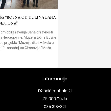
žba “BOSNA OD KULINA BANA
DEJTONA”
om obilježavanja Dana državnosti
 i Hercegovine, Muzej istočne Bosne
pu projekta “Muzej u školi – škola u
u” u saradnji sa Gimnazija “Meša
Informacije
Džindić mahala 21
75 000 Tuzla
035 318-321