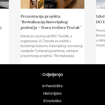
u
Prezentacija projekta:
Izlo
“Revitalizacija historijskog
DO 
)
područja – Stara tvrđava Teočak”
Povod
Bosne
Danas je u punoj sali BKC Teočak, u
u sklo
organizaciji JU Zavoda za zaštitu i
muzej
korištenje kulturno-historijskog i prirodnog
naslijeđa Tuzlanskog kantona, održana
prezentacija projekta: “Revitalizacija
Odjeljenja
Arheološko
Historijsko
Etnološko