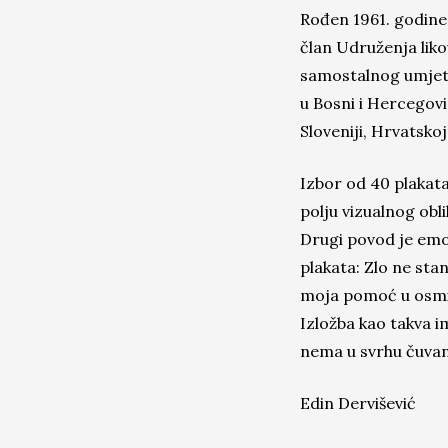
Rođen 1961. godine 
član Udruženja liko
samostalnog umjetn
u Bosni i Hercegovi
Sloveniji, Hrvatskoj
Izbor od 40 plakata
polju vizualnog obl
Drugi povod je emot
plakata: Zlo ne sta
moja pomoć u osmiš
Izložba kao takva i
nema u svrhu čuvanj
Edin Dervišević