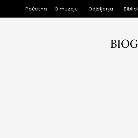
Početna
O muzeju
Odjeljenja
Bibli
BIOG