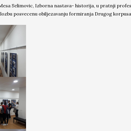
esa Selimovic, Izborna nastava- historija, u pratnji profe
izlozbu posvecenu obiljezavanju formiranja Drugog korpusa 