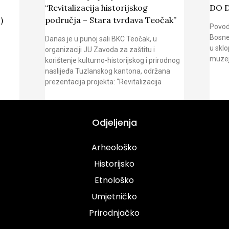
“Revitalizacija historijskog
DO 
)
područja – Stara tvrđava Teočak”
Povod
Bosne
Danas je u punoj sali BKC Teočak, u
u sklo
organizaciji JU Zavoda za zaštitu i
muzej
korištenje kulturno-historijskog i prirodnog
naslijeđa Tuzlanskog kantona, održana
prezentacija projekta: “Revitalizacija
Odjeljenja
Arheološko
Historijsko
Etnološko
Umjetničko
Prirodnjačko