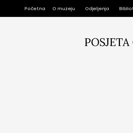
Početna
O muzeju
Odjeljenja
Bibli
POSJETA