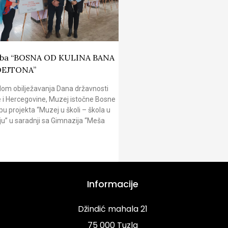
žba “BOSNA OD KULINA BANA
DEJTONA”
om obilježavanja Dana državnosti
 i Hercegovine, Muzej istočne Bosne
pu projekta “Muzej u školi – škola u
u” u saradnji sa Gimnazija “Meša
Informacije
Džindić mahala 21
75 000 Tuzla