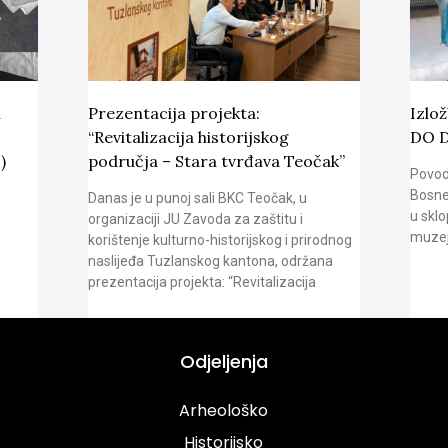
u
Prezentacija projekta:
Izlo
“Revitalizacija historijskog
DO 
)
područja – Stara tvrđava Teočak”
Povod
Bosne
Danas je u punoj sali BKC Teočak, u
u sklo
organizaciji JU Zavoda za zaštitu i
muzej
korištenje kulturno-historijskog i prirodnog
naslijeđa Tuzlanskog kantona, održana
prezentacija projekta: “Revitalizacija
Odjeljenja
Arheološko
Historijsko