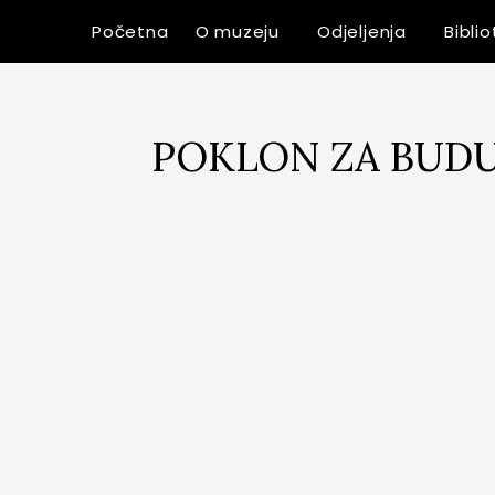
Početna
O muzeju
Odjeljenja
Bibli
POKLON ZA BUDU