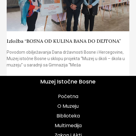
Izložba “BOSNA OD KULINA BANA DO DEJTONA”
Povodom obilježavanja Dana državnosti Bosne i Hercegovine,
Muzej istočne Bosne u sklopu projekta “Muzej u školi – škola u
muzeju” u saradnji sa Gimnazija “Meša
Muzej Istočne Bosne
Početna
O Muzeju
Biblioteka
Multimedija
Zakon i Akti